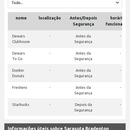
nome
localização
Antes/Depois
horário d
Segurança
funcioname
Dewars
-
Antes da
-
Clubhouse
Segurança
Dewars
-
Antes da
-
To Go
Segurança
Dunkin
-
Antes da
-
Donuts
Segurança
Freshens
-
Antes da
-
Segurança
Starbucks
-
Depois da
-
Segurança
Informações úteis sobre Sarasota Bradenton