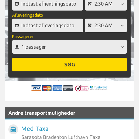
Afleveringsdato
Passagerer
SØG
Andre transportmuligheder
Med Taxa
local_taxi
Sarasota Bradenton Lufthavn Taxa