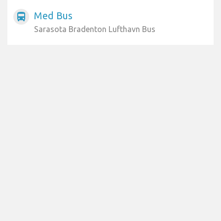
Med Bus
directions_bus
Sarasota Bradenton Lufthavn Bus