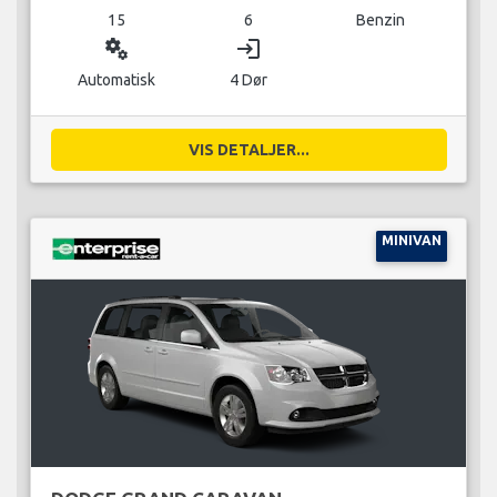
15
6
Benzin
miscellaneous_services
login
Automatisk
4 Dør
VIS DETALJER...
MINIVAN