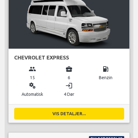
CHEVROLET EXPRESS
group
business_center
local_gas_station
15
6
Benzin
miscellaneous_services
login
Automatisk
4 Dør
VIS DETALJER...