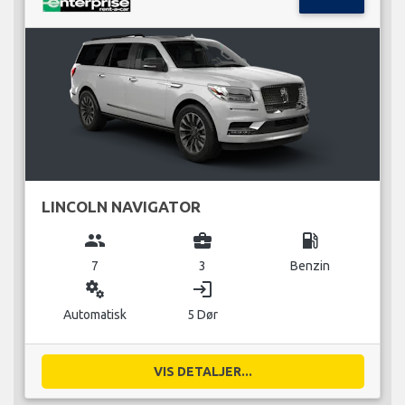
LINCOLN NAVIGATOR
group
business_center
local_gas_station
7
3
Benzin
miscellaneous_services
login
Automatisk
5 Dør
VIS DETALJER...