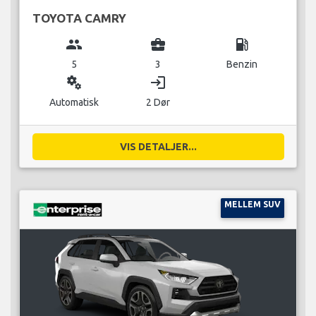
TOYOTA CAMRY
group
business_center
local_gas_station
5
3
Benzin
miscellaneous_services
login
Automatisk
2 Dør
VIS DETALJER...
MELLEM SUV