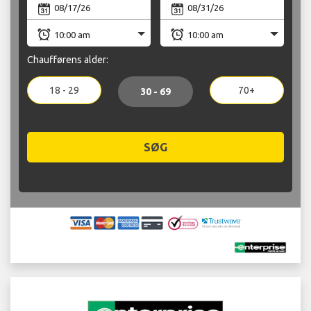
Chaufførens alder:
18 - 29
70+
30 - 69
SØG