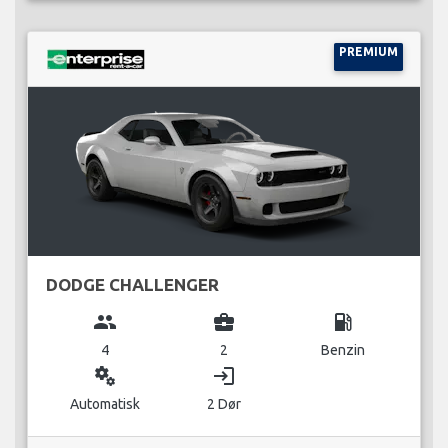
PREMIUM
DODGE CHALLENGER
group
business_center
local_gas_station
4
2
Benzin
miscellaneous_services
login
Automatisk
2 Dør