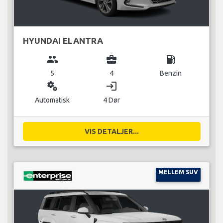
HYUNDAI ELANTRA
group
business_center
local_gas_station
5
4
Benzin
miscellaneous_services
login
Automatisk
4 Dør
VIS DETALJER...
MELLEM SUV