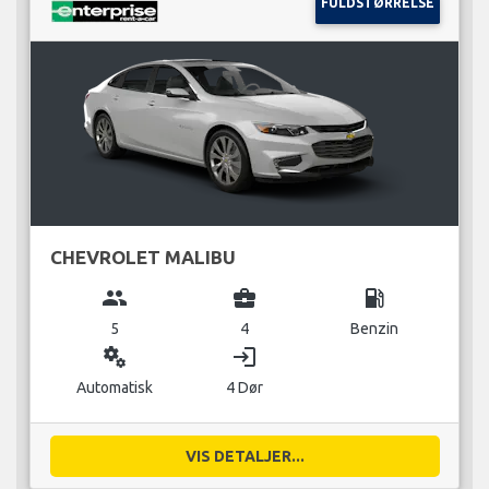
FULDSTØRRELSE
CHEVROLET MALIBU
group
business_center
local_gas_station
5
4
Benzin
miscellaneous_services
login
Automatisk
4 Dør
VIS DETALJER...