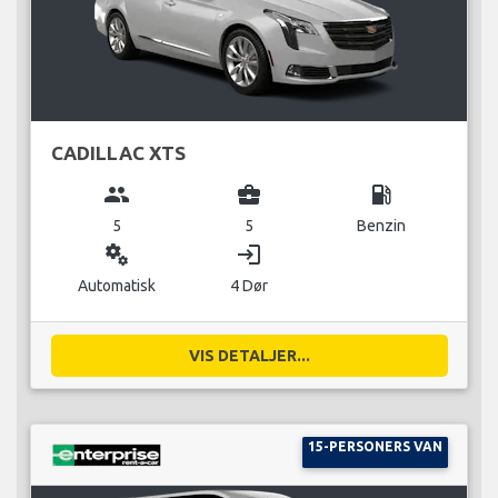
CADILLAC XTS
group
business_center
local_gas_station
5
5
Benzin
miscellaneous_services
login
Automatisk
4 Dør
VIS DETALJER...
15-PERSONERS VAN