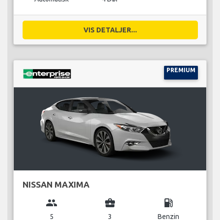
VIS DETALJER...
PREMIUM
NISSAN MAXIMA
group
business_center
local_gas_station
5
3
Benzin