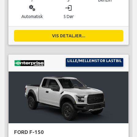
miscellaneous_services
login
Automatisk
5 Dør
VIS DETALJER...
LILLE/MELLEMSTOR LASTBIL
FORD F-150