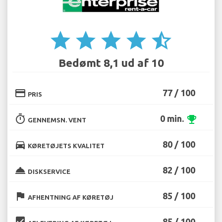
star
star
star
star
star_half
Bedømt 8,1 ud af 10
credit_card
77 / 100
PRIS
timer
0 min.
emoji_events
GENNEMSN. VENT
directions_car
80 / 100
KØRETØJETS KVALITET
room_service
82 / 100
DISKSERVICE
flag
85 / 100
AFHENTNING AF KØRETØJ
beenhere
85 / 100