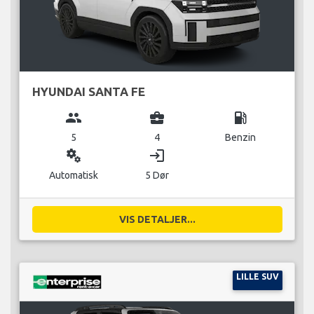
HYUNDAI SANTA FE
group
business_center
local_gas_station
5
4
Benzin
miscellaneous_services
login
Automatisk
5 Dør
VIS DETALJER...
LILLE SUV