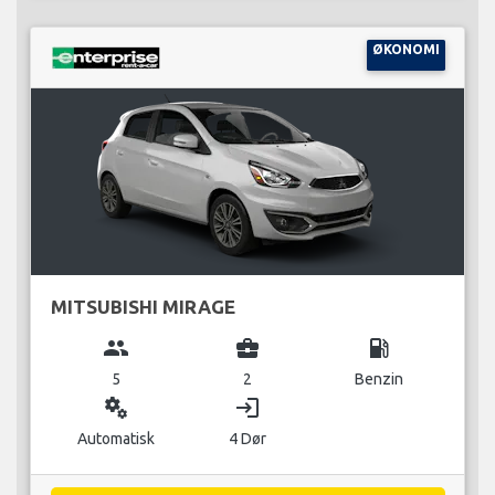
ØKONOMI
MITSUBISHI MIRAGE
group
business_center
local_gas_station
5
2
Benzin
miscellaneous_services
login
Automatisk
4 Dør