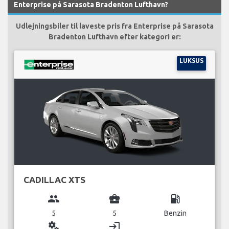
Enterprise på Sarasota Bradenton Lufthavn?
Udlejningsbiler til laveste pris fra Enterprise på Sarasota
Bradenton Lufthavn efter kategori er:
LUKSUS
CADILLAC XTS
group
business_center
local_gas_station
5
5
Benzin
miscellaneous_services
login