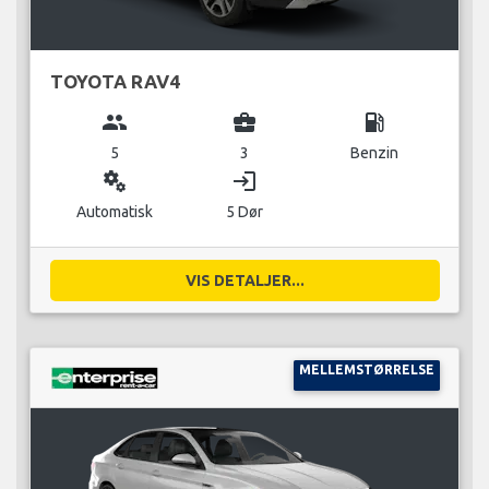
TOYOTA RAV4
group
business_center
local_gas_station
5
3
Benzin
miscellaneous_services
login
Automatisk
5 Dør
VIS DETALJER...
MELLEMSTØRRELSE