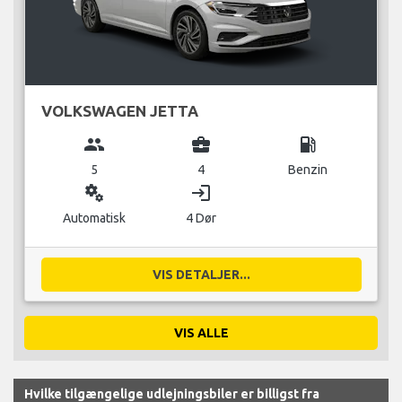
VOLKSWAGEN JETTA
group
business_center
local_gas_station
5
4
Benzin
miscellaneous_services
login
Automatisk
4 Dør
VIS DETALJER...
VIS ALLE
Hvilke tilgængelige udlejningsbiler er billigst fra