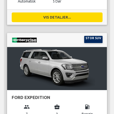
Automatisk
5 Dør
VIS DETALJER...
STOR SUV
FORD EXPEDITION
group
business_center
local_gas_station
7
3
Benzin