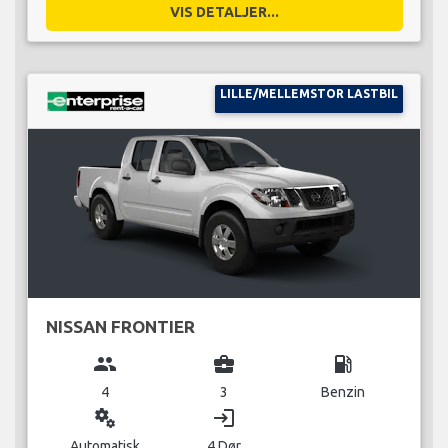
VIS DETALJER...
LILLE/MELLEMSTOR LASTBIL
NISSAN FRONTIER
group
business_center
local_gas_station
4
3
Benzin
miscellaneous_services
login
Automatisk
4 Dør