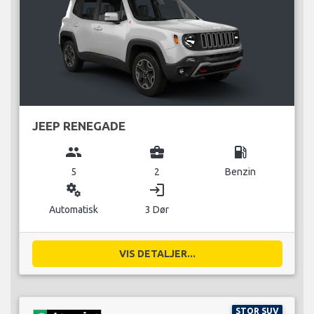
JEEP RENEGADE
group
business_center
local_gas_station
5
2
Benzin
miscellaneous_services
login
Automatisk
3 Dør
VIS DETALJER...
STOR SUV