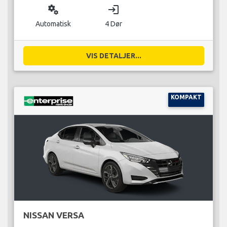
miscellaneous_services
login
Automatisk
4 Dør
VIS DETALJER...
KOMPAKT
NISSAN VERSA