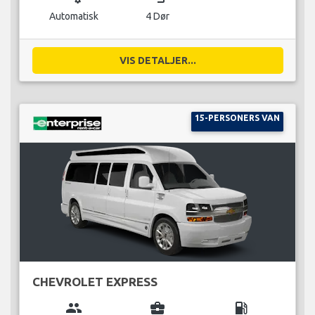
Automatisk
4 Dør
VIS DETALJER...
15-PERSONERS VAN
CHEVROLET EXPRESS
group
business_center
local_gas_station