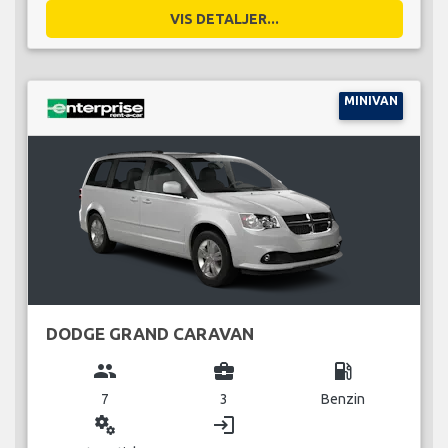
VIS DETALJER...
MINIVAN
DODGE GRAND CARAVAN
group
business_center
local_gas_station
7
3
Benzin
miscellaneous_services
login