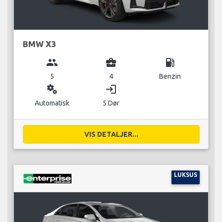
BMW X3
group
business_center
local_gas_station
5
4
Benzin
miscellaneous_services
login
Automatisk
5 Dør
VIS DETALJER...
LUKSUS