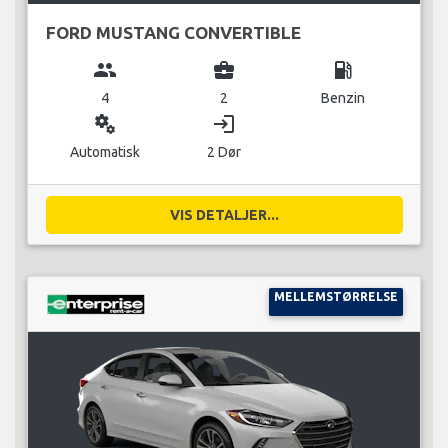
FORD MUSTANG CONVERTIBLE
group
business_center
local_gas_station
4
2
Benzin
miscellaneous_services
login
Automatisk
2 Dør
VIS DETALJER...
MELLEMSTØRRELSE