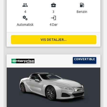
group
business_center
local_gas_station
4
3
Benzin
miscellaneous_services
login
Automatisk
4 Dør
VIS DETALJER...
CONVERTIBLE