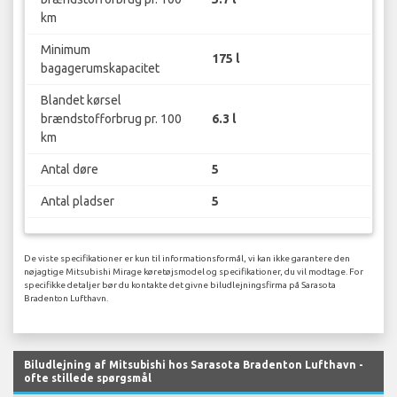
km
Minimum
175 l
bagagerumskapacitet
Blandet kørsel
brændstofforbrug pr. 100
6.3 l
km
Antal døre
5
Antal pladser
5
De viste specifikationer er kun til informationsformål, vi kan ikke garantere den
nøjagtige Mitsubishi Mirage køretøjsmodel og specifikationer, du vil modtage. For
specifikke detaljer bør du kontakte det givne biludlejningsfirma på Sarasota
Bradenton Lufthavn.
Biludlejning af Mitsubishi hos Sarasota Bradenton Lufthavn -
ofte stillede spørgsmål