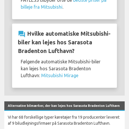
PAYLESS tilbyder ofte de
bedste priser på
billeje fra Mitsubishi
.
question_answer
Hvilke automatiske Mitsubishi-
biler kan lejes hos Sarasota
Bradenton Lufthavn?
Følgende automatiske Mitsubishi-biler
kan lejes hos Sarasota Bradenton
Lufthavn:
Mitsubishi Mirage
Alternative bilmærker, der kan lejes hos Sarasota Bradenton Lufthavn
Vi har 68 forskellige typer køretøjer fra 19 producenter leveret
af 9 biludlejningsfirmaer på Sarasota Bradenton Lufthavn.