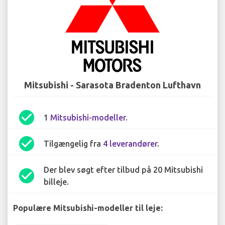
Mitsubishi - Sarasota Bradenton Lufthavn
check_circle
1
Mitsubishi-modeller
.
check_circle
Tilgængelig fra
4 leverandører
.
Der blev søgt efter tilbud på 20 Mitsubishi
check_circle
billeje.
Populære Mitsubishi-modeller til leje: