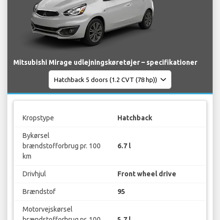
Mitsubishi Mirage udlejningskøretøjer – specifikationer
Kropstype
Hatchback
Bykørsel
brændstofforbrug pr. 100
6.7 l
km
Drivhjul
Front wheel drive
Brændstof
95
Motorvejskørsel
brændstofforbrug pr. 100
5.7 l