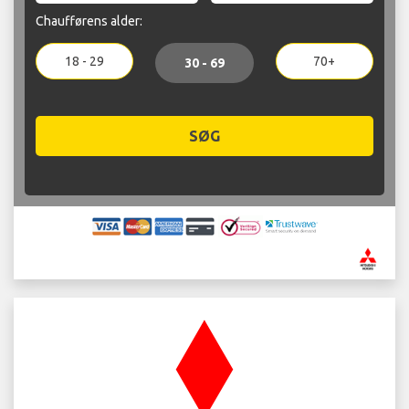
Chaufførens alder:
18 - 29
70+
30 - 69
SØG