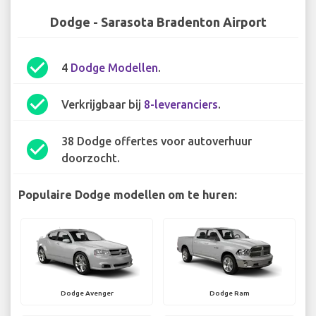
Dodge - Sarasota Bradenton Airport
check_circle
4
Dodge Modellen
.
check_circle
Verkrijgbaar bij
8-leveranciers
.
38 Dodge offertes voor autoverhuur
check_circle
doorzocht.
Populaire Dodge modellen om te huren:
Dodge Avenger
Dodge Ram