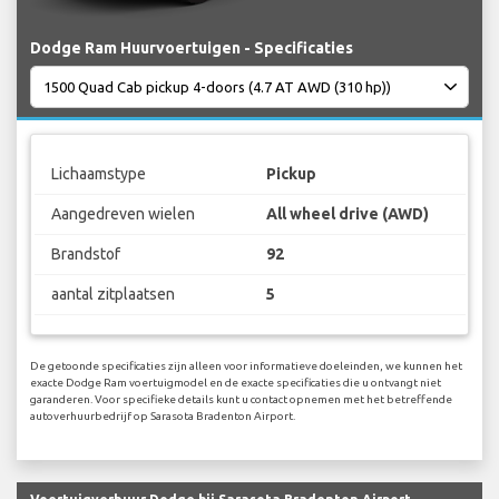
Dodge Ram Huurvoertuigen - Specificaties
Lichaamstype
Pickup
Aangedreven wielen
All wheel drive (AWD)
Brandstof
92
aantal zitplaatsen
5
De getoonde specificaties zijn alleen voor informatieve doeleinden, we kunnen het
exacte Dodge Ram voertuigmodel en de exacte specificaties die u ontvangt niet
garanderen. Voor specifieke details kunt u contact opnemen met het betreffende
autoverhuurbedrijf op Sarasota Bradenton Airport.