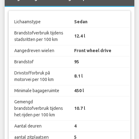
Lichaamstype
Sedan
Brandstofverbruik tijdens
12.4 l
stadsritten per 100 km
Aangedreven wielen
Front wheel drive
Brandstof
95
Drivstofforbruk på
8.1 l
motorvei per 100 km
Minimale bagageruimte
450 l
Gemengd
brandstofverbruik tijdens
10.7 l
het rijden per 100 km
Aantal deuren
4
aantal zitplaatsen
5