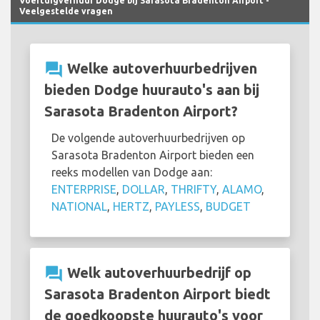
Voertuigverhuur Dodge bij Sarasota Bradenton Airport -
Veelgestelde vragen
question_answer
Welke autoverhuurbedrijven
bieden Dodge huurauto's aan bij
Sarasota Bradenton Airport?
De volgende autoverhuurbedrijven op
Sarasota Bradenton Airport bieden een
reeks modellen van Dodge aan:
ENTERPRISE
,
DOLLAR
,
THRIFTY
,
ALAMO
,
NATIONAL
,
HERTZ
,
PAYLESS
,
BUDGET
question_answer
Welk autoverhuurbedrijf op
Sarasota Bradenton Airport biedt
de goedkoopste huurauto's voor