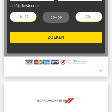
Leeftijd bestuurder:
18 - 29
70+
30 - 69
ZOEKEN