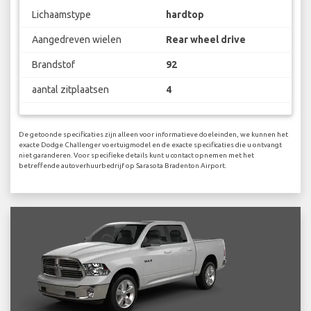
Lichaamstype
hardtop
Aangedreven wielen
Rear wheel drive
Brandstof
92
aantal zitplaatsen
4
De getoonde specificaties zijn alleen voor informatieve doeleinden, we kunnen het
exacte Dodge Challenger voertuigmodel en de exacte specificaties die u ontvangt
niet garanderen. Voor specifieke details kunt u contact opnemen met het
betreffende autoverhuurbedrijf op Sarasota Bradenton Airport.