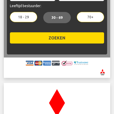
Leeftijd bestuurder:
18 - 29
70+
30 - 69
ZOEKEN