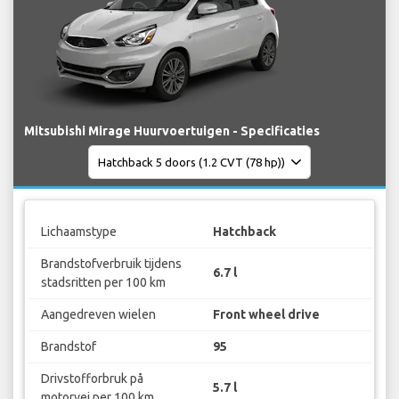
Mitsubishi Mirage Huurvoertuigen - Specificaties
Lichaamstype
Hatchback
Brandstofverbruik tijdens
6.7 l
stadsritten per 100 km
Aangedreven wielen
Front wheel drive
Brandstof
95
Drivstofforbruk på
5.7 l
motorvei per 100 km