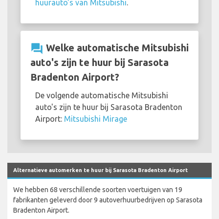
huurauto's van Mitsubishi
.
question_answer
Welke automatische Mitsubishi
auto's zijn te huur bij Sarasota
Bradenton Airport?
De volgende automatische Mitsubishi
auto's zijn te huur bij Sarasota Bradenton
Airport:
Mitsubishi Mirage
Alternatieve automerken te huur bij Sarasota Bradenton Airport
We hebben 68 verschillende soorten voertuigen van 19
fabrikanten geleverd door 9 autoverhuurbedrijven op Sarasota
Bradenton Airport.