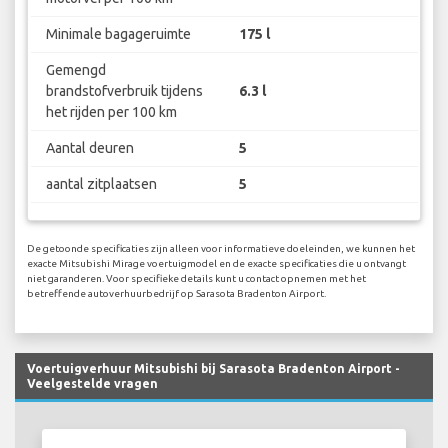
Minimale bagageruimte
175 l
Gemengd
brandstofverbruik tijdens
6.3 l
het rijden per 100 km
Aantal deuren
5
aantal zitplaatsen
5
De getoonde specificaties zijn alleen voor informatieve doeleinden, we kunnen het
exacte Mitsubishi Mirage voertuigmodel en de exacte specificaties die u ontvangt
niet garanderen. Voor specifieke details kunt u contact opnemen met het
betreffende autoverhuurbedrijf op Sarasota Bradenton Airport.
Voertuigverhuur Mitsubishi bij Sarasota Bradenton Airport -
Veelgestelde vragen